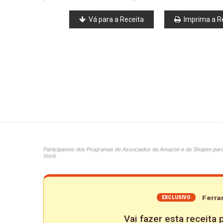
Vá para a Receita
Imprima a R
Participamos dos Programas de Associados da Amazon e da Shopee para ap
Vovó.
Ferra
EXCLUSIVO
Vai fazer esta receita