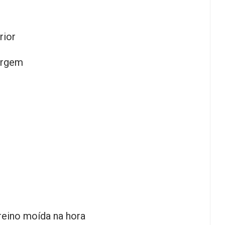
rior
virgem
reino moída na hora