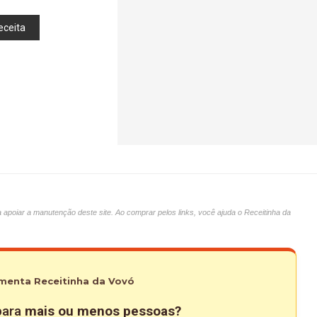
eceita
oiar a manutenção deste site. Ao comprar pelos links, você ajuda o Receitinha da
menta Receitinha da Vovó
 para
mais ou menos pessoas?