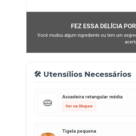
FEZ ESSA DELÍCIA PO
Você mudou algum ingrediente ou tem um segred
acer
🛠️ Utensílios Necessários
Assadeira retangular média
🥧
Ver na Shopee
Tigela pequena