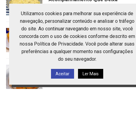
Qualquer Prato Completo
4 de agosto de 2026
Utilizamos cookies para melhorar sua experiência de
navegação, personalizar conteúdo e analisar o tráfego
do site. Ao continuar navegando em nosso site, você
Bolo de Mexerica de
concorda com o uso de cookies conforme descrito em
Liquidificador: Receita Prática com
Casca e Tudo
nossa Política de Privacidade. Você pode alterar suas
2 de agosto de 2026
preferências a qualquer momento nas configurações
do seu navegador.
Bolo Caseiro Simples e Fofinho: A
Receita Que Nunca Falha
Aceitar
Ler Mais
2 de agosto de 2026
Sopa Paraguaia Tradicional: O Bolo
de Milho Mais Cremoso da América
Latina
21 de julho de 2026