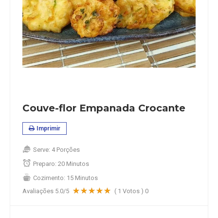
Couve-flor Empanada Crocante
Imprimir
Serve:
4 Porções
Preparo:
20 Minutos
Cozimento:
15 Minutos
Avaliações
5.0
/5
(
1
Votos )
0