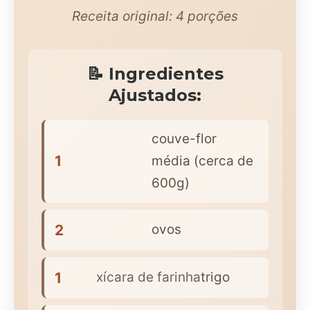
Receita original:
4
porções
📝 Ingredientes
Ajustados:
couve-flor
1
média (cerca de
600g)
2
ovos
1
xícara de farinha
trigo