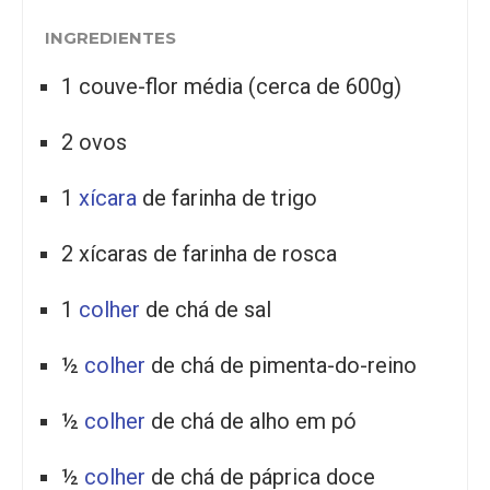
INGREDIENTES
1 couve-flor média (cerca de 600g)
2 ovos
1
xícara
de farinha de trigo
2 xícaras de farinha de rosca
1
colher
de chá de sal
½
colher
de chá de pimenta-do-reino
½
colher
de chá de alho em pó
½
colher
de chá de páprica doce