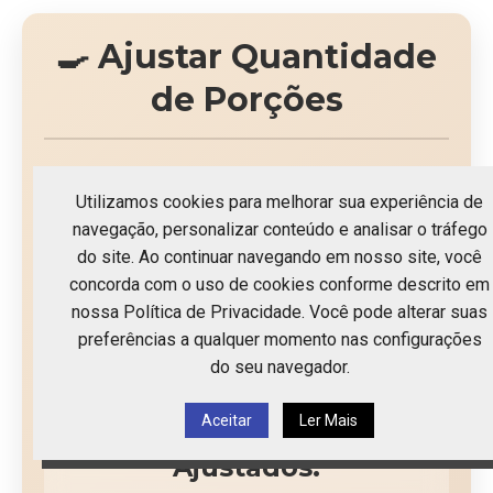
🍳 Ajustar Quantidade
de Porções
Utilizamos cookies para melhorar sua experiência de
Número de porções desejadas:
navegação, personalizar conteúdo e analisar o tráfego
do site. Ao continuar navegando em nosso site, você
concorda com o uso de cookies conforme descrito em
-
+
nossa Política de Privacidade. Você pode alterar suas
preferências a qualquer momento nas configurações
Receita original:
4
porções
do seu navegador.
Aceitar
Ler Mais
📝 Ingredientes
Ajustados: