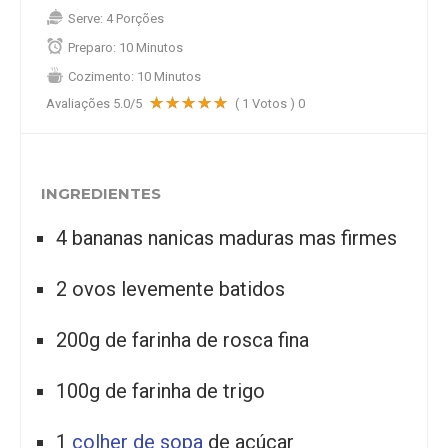
Serve:
4 Porções
Preparo:
10 Minutos
Cozimento:
10 Minutos
Avaliações
5.0
/5
(
1
Votos )
0
INGREDIENTES
4 bananas nanicas maduras mas firmes
2 ovos levemente batidos
200g de farinha de rosca fina
100g de farinha de trigo
1
colher de sopa
de açúcar