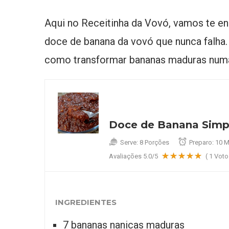
Aqui no Receitinha da Vovó, vamos te en
doce de banana da vovó que nunca falha.
como transformar bananas maduras numa 
Doce de Banana Simp
Serve:
8 Porções
Preparo:
10 M
Avaliações
5.0
/5
(
1
Voto
INGREDIENTES
7 bananas nanicas maduras