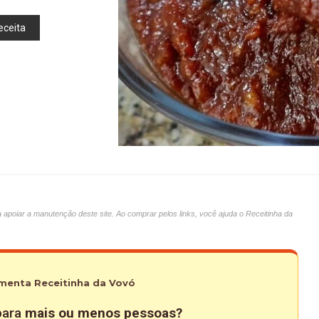
eceita
oiar a manutenção deste site. Ao comprar pelos links, você ajuda o Receitinha da
menta Receitinha da Vovó
 para
mais ou menos pessoas?