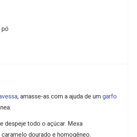
 pó
ravessa
, amasse-as com a ajuda de um
garfo
nea.
e despeje todo o açúcar. Mexa
m caramelo dourado e homogêneo.