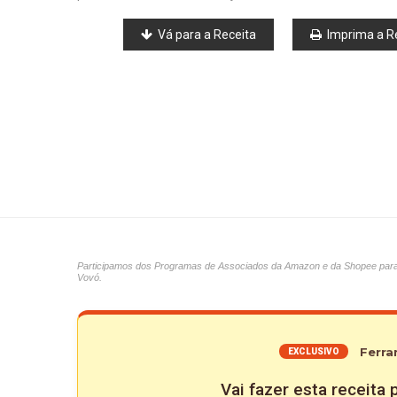
Vá para a Receita
Imprima a R
Participamos dos Programas de Associados da Amazon e da Shopee para ap
Vovó.
Ferra
EXCLUSIVO
Vai fazer esta receita