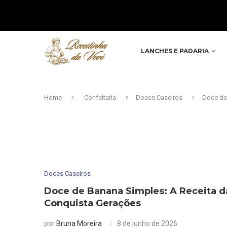
LANCHES E PADARIA
Home
Confeitaria
Doces Caseiros
Doce de
Doces Caseiros
Doce de Banana Simples: A Receita d
Conquista Gerações
por
Bruna Moreira
8 de junho de 2026