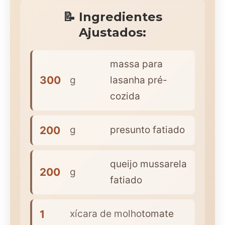
📝 Ingredientes
Ajustados:
massa para
300
g
lasanha pré-
cozida
200
g
presunto fatiado
queijo mussarela
200
g
fatiado
1
xícara de molho
tomate