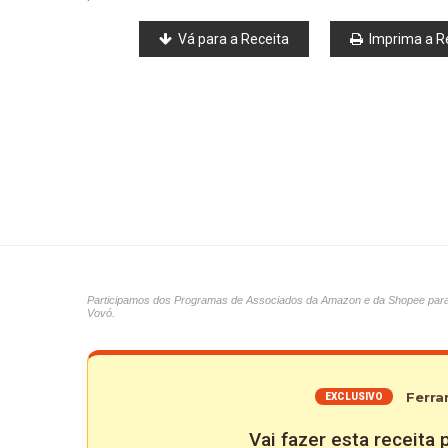
Vá para a Receita
Imprima a R
Participamos dos Programas de Associados da Amazon e da Shopee para ap
Vovó.
Ferra
EXCLUSIVO
Vai fazer esta receita