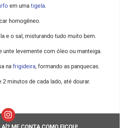
rfo
em uma
tigela
.
ficar homogêneo.
ela e o sal, misturando tudo muito bem.
e unte levemente com óleo ou manteiga.
sa na
frigideira
, formando as panquecas.
2 minutos de cada lado, até dourar.
R AÍ? ME CONTA COMO FICOU!