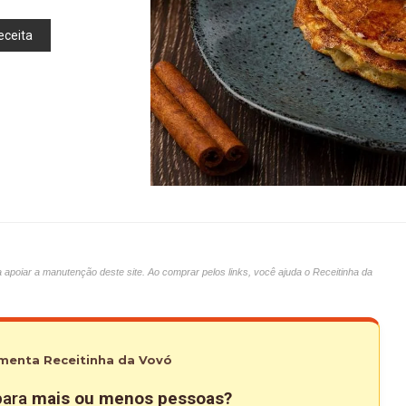
eceita
oiar a manutenção deste site. Ao comprar pelos links, você ajuda o Receitinha da
menta Receitinha da Vovó
 para
mais ou menos pessoas?