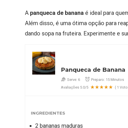
A
panqueca de banana
é ideal para quem
Além disso, é uma ótima opção para rea
dando sopa na fruteira. Experimente e su
Panqueca de Banana
Serve:
6
Preparo:
15 Minutos
Avaliações
5.0
/5
(
1
Voto
INGREDIENTES
2 bananas maduras