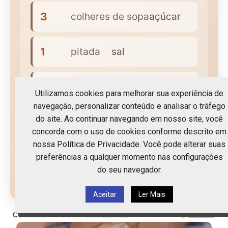
3
colheres de sopa
açúcar
1
pitada
sal
1
pau
canela
Utilizamos cookies para melhorar sua experiência de
navegação, personalizar conteúdo e analisar o tráfego
do site. Ao continuar navegando em nosso site, você
Canela em pó para polvilhar
concorda com o uso de cookies conforme descrito em
nossa Política de Privacidade. Você pode alterar suas
preferências a qualquer momento nas configurações
do seu navegador.
↺ Voltar para receita original
Aceitar
Ler Mais