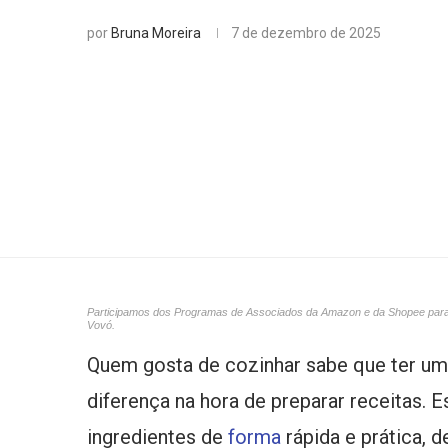
por
Bruna Moreira
7 de dezembro de 2025
Participamos dos Programas de Associados da Amazon e da Shopee para ap
Vovó.
Quem gosta de cozinhar sabe que ter u
diferença na hora de preparar receitas. 
ingredientes de
forma
rápida e prática, 