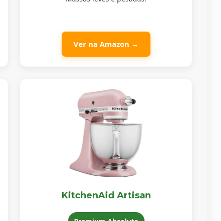
Ver na Amazon →
KitchenAid Artisan