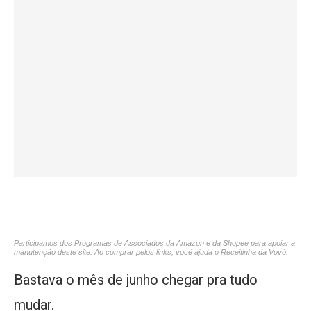
Participamos dos Programas de Associados da Amazon e da Shopee para apoiar a
manutenção deste site. Ao comprar pelos links, você ajuda o Receitinha da Vovó.
Bastava o mês de junho chegar pra tudo
mudar.