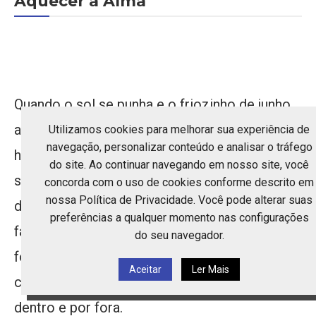
Aquecer a Alma
Quando o sol se punha e o friozinho de junho
apertava, os caldos entravam em cena. Era a
Utilizamos cookies para melhorar sua experiência de
navegação, personalizar conteúdo e analisar o tráfego
hora de pegar a caneca com as duas mãos,
do site. Ao continuar navegando em nosso site, você
soprar devagar e sentir aquele calor
concorda com o uso de cookies conforme descrito em
nossa Política de Privacidade. Você pode alterar suas
descendo pelo corpo. Na festa da minha
preferências a qualquer momento nas configurações
família, os caldos eram servidos perto da
do seu navegador.
fogueira, e a gente ficava ali, de pé,
Aceitar
Ler Mais
conversando, rindo e se aquecendo por
dentro e por fora.