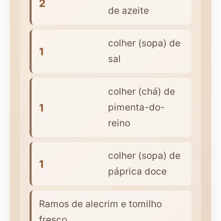
2
de azeite
colher (sopa) de
1
sal
colher (chá) de
1
pimenta-do-
reino
colher (sopa) de
1
páprica doce
Ramos de alecrim e tomilho
fresco