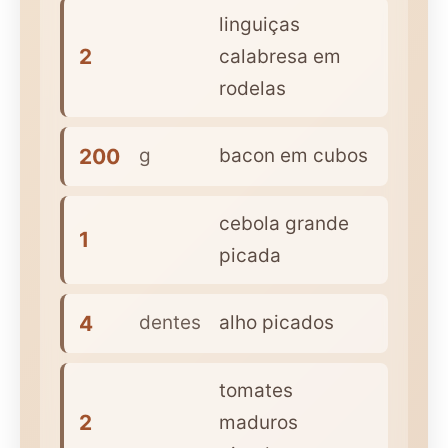
linguiças
2
calabresa em
rodelas
200
g
bacon em cubos
cebola grande
1
picada
4
dentes
alho picados
tomates
2
maduros