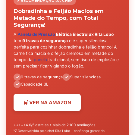
⚡ RECOMENDAÇÃO DA CHEF
Dobradinha e Feijão Macios em
Metade do Tempo, com Total
Segurança!
A
Panela de Pressão
Elétrica Electrolux Rita Lobo
tem
9 travas de segurança
e é super silenciosa –
perfeita para cozinhar dobradinha e feijão branco! A
carne fica macia e o feijão cremoso em metade do
tempo da
panela
tradicional, sem risco de explosão e
sem precisar ficar vigiando o fogão.
✓
9 travas de segurança
✓
Super silenciosa
✓
Capacidade 3L
🛒 VER NA AMAZON
⭐⭐⭐⭐⭐
4.6/5 estrelas • Mais de 2.100 avaliações
💡 Desenvolvida pela chef Rita Lobo – confiança garantida!