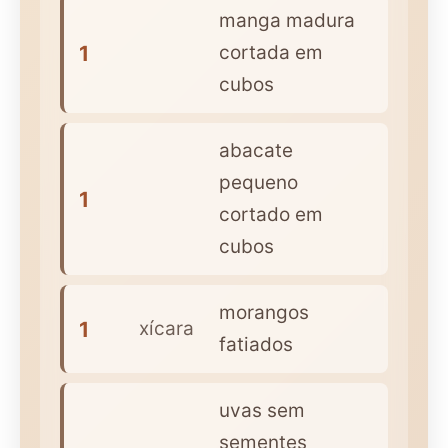
manga madura
1
cortada em
cubos
abacate
pequeno
1
cortado em
cubos
morangos
1
xícara
fatiados
uvas sem
sementes