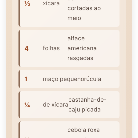
½
xícara
cortadas ao
meio
alface
4
folhas
americana
rasgadas
1
maço pequeno
rúcula
castanha-de-
¼
de xícara
caju picada
cebola roxa