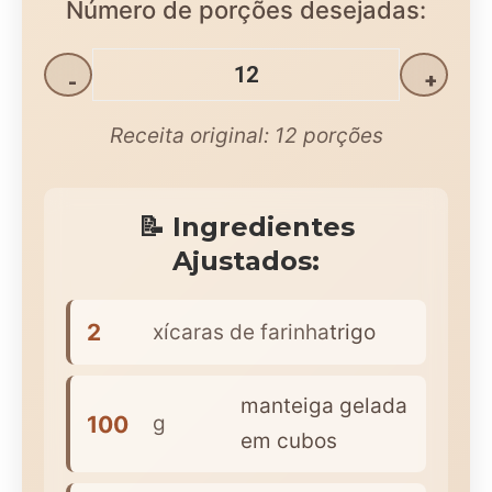
Número de porções desejadas:
-
+
Receita original:
12
porções
📝 Ingredientes
Ajustados:
2
xícaras de farinha
trigo
manteiga gelada
100
g
em cubos