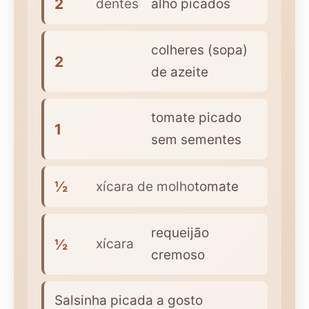
2
dentes
alho picados
colheres (sopa)
2
de azeite
tomate picado
1
sem sementes
½
xícara de molho
tomate
requeijão
½
xícara
cremoso
Salsinha picada a gosto