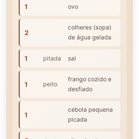
1
ovo
colheres (sopa)
2
de água gelada
1
pitada
sal
frango cozido e
1
peito
desfiado
cebola pequena
1
picada