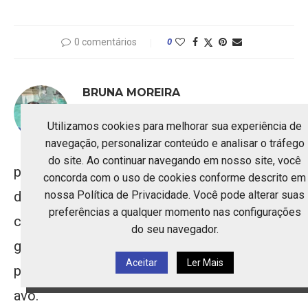
0 comentários
0
BRUNA MOREIRA
Bruna é a alma por trás do
Utilizamos cookies para melhorar sua experiência de
navegação, personalizar conteúdo e analisar o tráfego
Receitinha da Vovó. Apaixonada
do site. Ao continuar navegando em nosso site, você
por culinária afetiva, ela transforma memórias
concorda com o uso de cookies conforme descrito em
de família em receitas simples, acolhedoras e
nossa Política de Privacidade. Você pode alterar suas
preferências a qualquer momento nas configurações
cheias de sabor. Para Bruna, cozinhar é um
do seu navegador.
gesto de amor e cada prato traz um
Aceitar
Ler Mais
pedacinho das lembranças da cozinha de sua
avó.