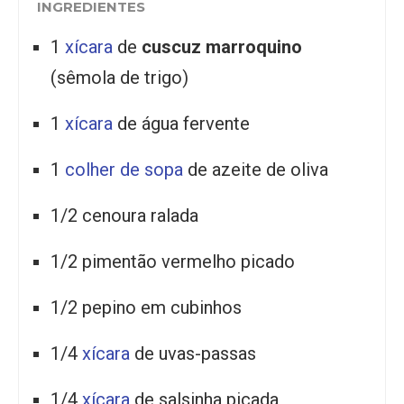
INGREDIENTES
1
xícara
de
cuscuz marroquino
(sêmola de trigo)
1
xícara
de água fervente
1
colher de sopa
de azeite de oliva
1/2 cenoura ralada
1/2 pimentão vermelho picado
1/2 pepino em cubinhos
1/4
xícara
de uvas-passas
1/4
xícara
de salsinha picada