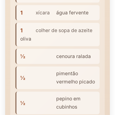
1
xícara
água fervente
1
colher de sopa de azeite
oliva
½
cenoura ralada
pimentão
½
vermelho picado
pepino em
½
cubinhos