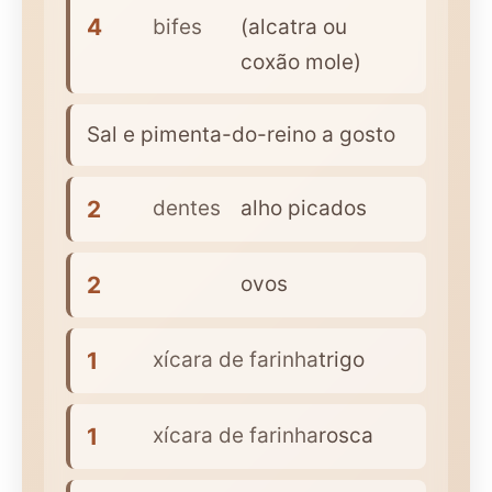
4
bifes
(alcatra ou
coxão mole)
Sal e pimenta-do-reino a gosto
2
dentes
alho picados
2
ovos
1
xícara de farinha
trigo
1
xícara de farinha
rosca