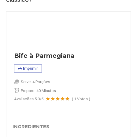
Bife à Parmegiana
Imprimir
Serve:
4 Porções
Preparo:
40 Minutos
Avaliações
5.0
/5
(
1
Votos )
INGREDIENTES